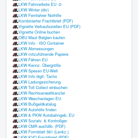
LKW Fahrverbote EU -2-
LKW Winter (div)
LKW Fernfahrer Nothilfe
Kombinierter Frachtbrief (PDF)
Vignette Verkaufsstellen EU (PDF)
Vignette Online buchen
OBU Maut Belgien kaufen
LKW Info - ISO Container
LKW Abmessungen
LKW mitzuführende Papiere
LKW Fähren EU
LKW Kennz. Übergröße
LKW Spesen EU-Welt
LKW Info digit. Tacho
LKW Ladungssicherung
LKW Toll Collect einbuchen
LKW Rechtsanwaltkanzlei
LKW Waschanlagen EU
LKW Bußgeldkatalog
LKW Autohöfe finden
LKW & PKW Autobahngeb. EU
LKW Sozialv. & Kontrollger.
LKW CMR ausfüllb. (PDF)
LKW Formblatt 561 (Lenkz.)
LKW KVO Frachtbrief (PDF)