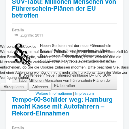
SUV-Tabu: Millionen Menschen von
Führerschein-Plänen der EU
betroffen
Details
Zugriffe: 2011
Neben Senioren hat der neue Führerschein-
Wir benutzen Cookies
Entwurf Fahranfänger besonders im Visier.
Wir nutzen Cookies auf unserer Website. Einige von ihnen sind essenziell für
Eine weitere Führerscheinklasse und selbst
den Betrieb der Seite, während andere uns helfen, diese Website und die
SUV-Regeln könnten sie besonders betreffen.
Nutzererfahrung zu verbessern (Tracking Cookies). Sie können selbst
entscheiden, ob Sie die Cookies zulassen möchten. Bitte beachten Sie, dass
bei einer Ablehnung womöglich nicht mehr alle Funktionalitäten der Seite zur
Weiterlesen: Neue Führerscheinklasse B+ und SUV-
Verfügung stehen.
Tabu: Millionen Menschen von Führerschein-Plänen der
EU betroffen
Akzeptieren
Ablehnen
Weitere Informationen
|
Impressum
Tempo-60-Schilder weg: Hamburg
macht Kasse mit Autofahrern –
Rekord-Einnahmen
Details