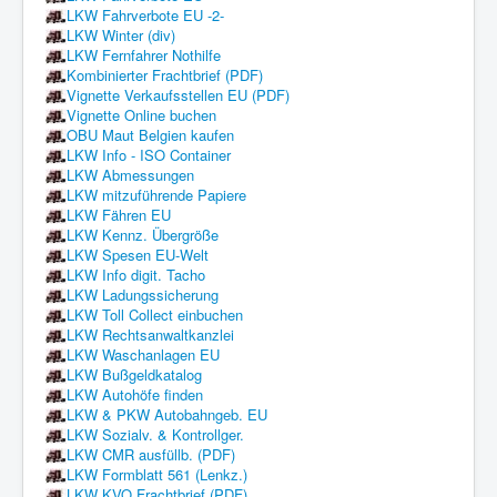
LKW Fahrverbote EU -2-
LKW Winter (div)
LKW Fernfahrer Nothilfe
Kombinierter Frachtbrief (PDF)
Vignette Verkaufsstellen EU (PDF)
Vignette Online buchen
OBU Maut Belgien kaufen
LKW Info - ISO Container
LKW Abmessungen
LKW mitzuführende Papiere
LKW Fähren EU
LKW Kennz. Übergröße
LKW Spesen EU-Welt
LKW Info digit. Tacho
LKW Ladungssicherung
LKW Toll Collect einbuchen
LKW Rechtsanwaltkanzlei
LKW Waschanlagen EU
LKW Bußgeldkatalog
LKW Autohöfe finden
LKW & PKW Autobahngeb. EU
LKW Sozialv. & Kontrollger.
LKW CMR ausfüllb. (PDF)
LKW Formblatt 561 (Lenkz.)
LKW KVO Frachtbrief (PDF)