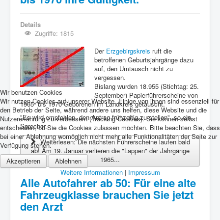
Details
Zugriffe: 1815
Der
Erzgebirgskreis
ruft die
betroffenen Geburtsjahrgänge dazu
auf, den Umtausch nicht zu
vergessen.
Bislang wurden 18.955 (Stichtag: 25.
Wir benutzen Cookies
September) Papierführerscheine von
Wir nutzen Cookies auf unserer Website. Einige von ihnen sind essenziell für
1965- bis 1970-Geborenen im Landkreis getauscht.
den Betrieb der Seite, während andere uns helfen, diese Website und die
"Es wird empfohlen, den Antrag frühzeitig zu stellen", so ein
Nutzererfahrung zu verbessern (Tracking Cookies). Sie können selbst
Sprecher.
entscheiden, ob Sie die Cookies zulassen möchten. Bitte beachten Sie, dass
bei einer Ablehnung womöglich nicht mehr alle Funktionalitäten der Seite zur
Weiterlesen: Die nächsten Führerscheine laufen bald
Verfügung stehen.
ab! Am 19. Januar verlieren die "Lappen" der Jahrgänge
1965...
Akzeptieren
Ablehnen
Weitere Informationen
|
Impressum
Alle Autofahrer ab 50: Für eine alte
Fahrzeugklasse brauchen Sie jetzt
den Arzt