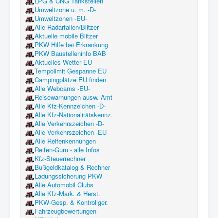
LPG & CNG Tankstellen
Umweltzone u. m. -D-
Umweltzonen -EU-
Alle Radarfallen/Blitzer
Aktuelle mobile Blitzer
PKW Hilfe bei Erkrankung
PKW Baustelleninfo BAB
Aktuelles Wetter EU
Tempolimit Gespanne EU
Campingplätze EU finden
Alle Webcams -EU-
Reisewarnungen ausw. Amt
Alle Kfz-Kennzeichen -D-
Alle Kfz-Nationalitätskennz.
Alle Verkehrszeichen -D-
Alle Verkehrszeichen -EU-
Alle Reifenkennungen
Reifen-Guru - alle Infos
Kfz-Steuerrechner
Bußgeldkatalog & Rechner
Ladungssicherung PKW
Alle Automobil Clubs
Alle Kfz-Mark. & Herst.
PKW-Gesp. & Kontrollger.
Fahrzeugbewertungen