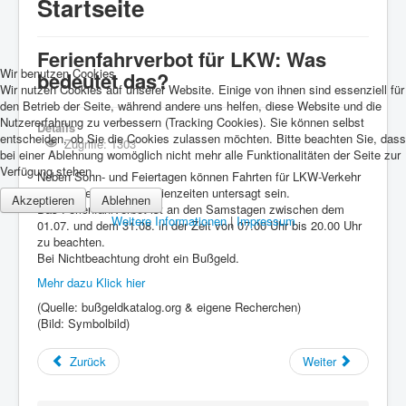
Startseite
Ferienfahrverbot für LKW: Was
Wir benutzen Cookies
bedeutet das?
Wir nutzen Cookies auf unserer Website. Einige von ihnen sind essenziell für
den Betrieb der Seite, während andere uns helfen, diese Website und die
Nutzererfahrung zu verbessern (Tracking Cookies). Sie können selbst
Details
entscheiden, ob Sie die Cookies zulassen möchten. Bitte beachten Sie, dass
Zugriffe: 1303
bei einer Ablehnung womöglich nicht mehr alle Funktionalitäten der Seite zur
Verfügung stehen.
Neben Sonn- und Feiertagen können Fahrten für LKW-Verkehr
auch in bestimmten Ferienzeiten untersagt sein.
Akzeptieren
Ablehnen
Das Ferienfahrverbot ist an den Samstagen zwischen dem
Weitere Informationen
|
Impressum
01.07. und dem 31.08. in der Zeit von 07.00 Uhr bis 20.00 Uhr
zu beachten.
Bei Nichtbeachtung droht ein Bußgeld.
Mehr dazu Klick hier
(Quelle: bußgeldkatalog.org & eigene Recherchen)
(Bild: Symbolbild)
Zurück
Weiter