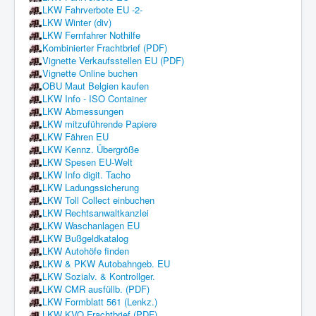
LKW Fahrverbote EU -2-
LKW Winter (div)
LKW Fernfahrer Nothilfe
Kombinierter Frachtbrief (PDF)
Vignette Verkaufsstellen EU (PDF)
Vignette Online buchen
OBU Maut Belgien kaufen
LKW Info - ISO Container
LKW Abmessungen
LKW mitzuführende Papiere
LKW Fähren EU
LKW Kennz. Übergröße
LKW Spesen EU-Welt
LKW Info digit. Tacho
LKW Ladungssicherung
LKW Toll Collect einbuchen
LKW Rechtsanwaltkanzlei
LKW Waschanlagen EU
LKW Bußgeldkatalog
LKW Autohöfe finden
LKW & PKW Autobahngeb. EU
LKW Sozialv. & Kontrollger.
LKW CMR ausfüllb. (PDF)
LKW Formblatt 561 (Lenkz.)
LKW KVO Frachtbrief (PDF)