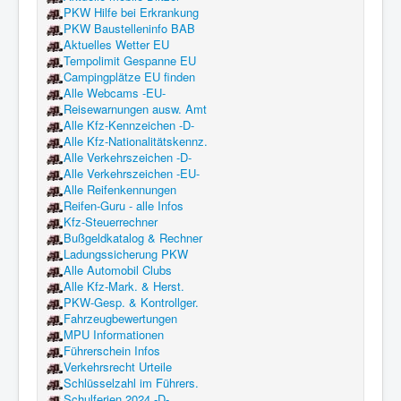
PKW Hilfe bei Erkrankung
PKW Baustelleninfo BAB
Aktuelles Wetter EU
Tempolimit Gespanne EU
Campingplätze EU finden
Alle Webcams -EU-
Reisewarnungen ausw. Amt
Alle Kfz-Kennzeichen -D-
Alle Kfz-Nationalitätskennz.
Alle Verkehrszeichen -D-
Alle Verkehrszeichen -EU-
Alle Reifenkennungen
Reifen-Guru - alle Infos
Kfz-Steuerrechner
Bußgeldkatalog & Rechner
Ladungssicherung PKW
Alle Automobil Clubs
Alle Kfz-Mark. & Herst.
PKW-Gesp. & Kontrollger.
Fahrzeugbewertungen
MPU Informationen
Führerschein Infos
Verkehrsrecht Urteile
Schlüsselzahl im Führers.
Schulferien 2024 -D-