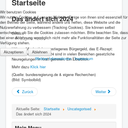
Startseite
Wir benutzen Cookies
Das ändert sich 2024
Wir nutzen Cookies auf unserer Website. Einige von ihnen sind essenziell für
den Betrieb der Seite, während andere uns helfen, diese Website und die
Nutzererfahrung zu verbessern (Tracking Cookies). Sie können selbst
entscheiden, ob Sie die Cookies zulassen möchten. Bitte beachten Sie, dass
Details
bei einer Ablehnung womöglich nicht mehr alle Funktionalitäten der Seite zur
Zugriffe: 1243
Verfügung stehen.
Höherer Mindestlohn, gestiegenes Bürgergeld, das E-Rezept:
Akzeptieren
Ablehnen
Zum Jahreswechsel 2024 sind in vielen Bereichen gesetzliche
Weitere Informationen
|
Impressum
Neuregelungen in Kraft getreten. Ein Überblick.
Mehr dazu
Klick hier
(Quelle: bundesregierung.de & eigene Recherchen)
(Bild: Symbolbild)
Zurück
Weiter
Aktuelle Seite:
Startseite
Uncategorised
Das ändert sich 2024
Main Menu