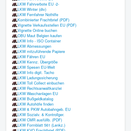
LKW Fahrverbote EU -2-
LKW Winter (div)
LKW Fernfahrer Nothilfe
Kombinierter Frachtbrief (PDF)
Vignette Verkaufsstellen EU (PDF)
Vignette Online buchen
OBU Maut Belgien kaufen
LKW Info - ISO Container
LKW Abmessungen
LKW mitzuführende Papiere
LKW Fähren EU
LKW Kennz. Übergröße
LKW Spesen EU-Welt
LKW Info digit. Tacho
LKW Ladungssicherung
LKW Toll Collect einbuchen
LKW Rechtsanwaltkanzlei
LKW Waschanlagen EU
LKW Bußgeldkatalog
LKW Autohöfe finden
LKW & PKW Autobahngeb. EU
LKW Sozialv. & Kontrollger.
LKW CMR ausfüllb. (PDF)
LKW Formblatt 561 (Lenkz.)
LKW KVO Frachtbrief (PDF)