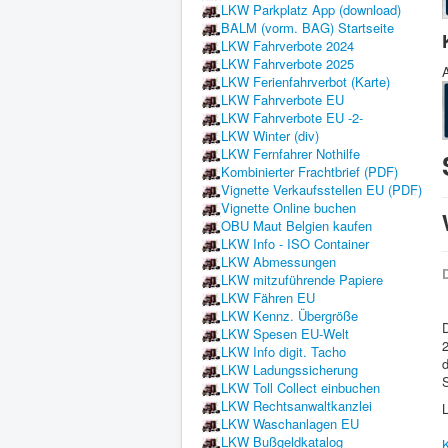
LKW Parkplatz App (download)
BALM (vorm. BAG) Startseite
LKW Fahrverbote 2024
LKW Fahrverbote 2025
A
LKW Ferienfahrverbot (Karte)
LKW Fahrverbote EU
LKW Fahrverbote EU -2-
LKW Winter (div)
LKW Fernfahrer Nothilfe
Kombinierter Frachtbrief (PDF)
Vignette Verkaufsstellen EU (PDF)
Vignette Online buchen
OBU Maut Belgien kaufen
LKW Info - ISO Container
LKW Abmessungen
D
LKW mitzuführende Papiere
LKW Fähren EU
LKW Kennz. Übergröße
LKW Spesen EU-Welt
LKW Info digit. Tacho
d
LKW Ladungssicherung
LKW Toll Collect einbuchen
LKW Rechtsanwaltkanzlei
L
LKW Waschanlagen EU
LKW Bußgeldkatalog