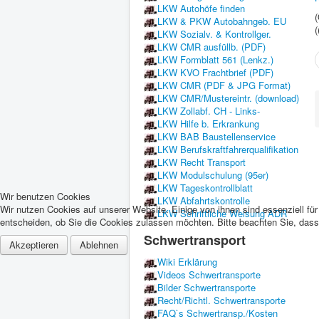
LKW Autohöfe finden
(
LKW & PKW Autobahngeb. EU
(
LKW Sozialv. & Kontrollger.
LKW CMR ausfüllb. (PDF)
LKW Formblatt 561 (Lenkz.)
LKW KVO Frachtbrief (PDF)
LKW CMR (PDF & JPG Format)
LKW CMR/Mustereintr. (download)
LKW Zollabf. CH - Links-
LKW Hilfe b. Erkrankung
LKW BAB Baustellenservice
LKW Berufskraftfahrerqualifikation
LKW Recht Transport
LKW Modulschulung (95er)
LKW Tageskontrollblatt
Wir benutzen Cookies
LKW Abfahrtskontrolle
Wir nutzen Cookies auf unserer Website. Einige von ihnen sind essenziell fü
LKW Schriftliche Weisung ADR
entscheiden, ob Sie die Cookies zulassen möchten. Bitte beachten Sie, dass 
Schwertransport
Akzeptieren
Ablehnen
Wiki Erklärung
Videos Schwertransporte
Bilder Schwertransporte
Recht/Richtl. Schwertransporte
FAQ`s Schwertransp./Kosten