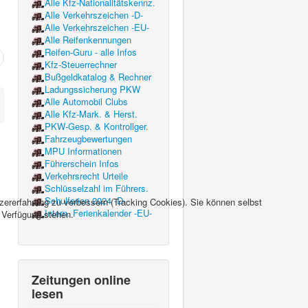
Alle Kfz-Nationalitätskennz.
Alle Verkehrszeichen -D-
Alle Verkehrszeichen -EU-
Alle Reifenkennungen
Reifen-Guru - alle Infos
Kfz-Steuerrechner
Bußgeldkatalog & Rechner
Ladungssicherung PKW
Alle Automobil Clubs
Alle Kfz-Mark. & Herst.
PKW-Gesp. & Kontrollger.
Fahrzeugbewertungen
MPU Informationen
Führerschein Infos
Verkehrsrecht Urteile
Schlüsselzahl im Führers.
Schulferien 2024 -D-
tzererfahrung zu verbessern (Tracking Cookies). Sie können selbst
Intern. Ferienkalender -EU-
r Verfügung stehen.
Zeitungen online
lesen