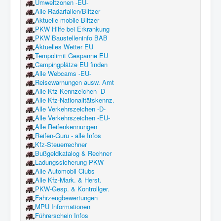
Umweltzonen -EU-
Alle Radarfallen/Blitzer
Aktuelle mobile Blitzer
PKW Hilfe bei Erkrankung
PKW Baustelleninfo BAB
Aktuelles Wetter EU
Tempolimit Gespanne EU
Campingplätze EU finden
Alle Webcams -EU-
Reisewarnungen ausw. Amt
Alle Kfz-Kennzeichen -D-
Alle Kfz-Nationalitätskennz.
Alle Verkehrszeichen -D-
Alle Verkehrszeichen -EU-
Alle Reifenkennungen
Reifen-Guru - alle Infos
Kfz-Steuerrechner
Bußgeldkatalog & Rechner
Ladungssicherung PKW
Alle Automobil Clubs
Alle Kfz-Mark. & Herst.
PKW-Gesp. & Kontrollger.
Fahrzeugbewertungen
MPU Informationen
Führerschein Infos