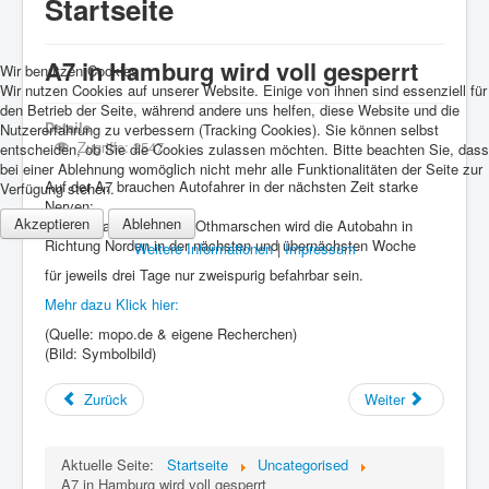
Startseite
A7 in Hamburg wird voll gesperrt
Wir benutzen Cookies
Wir nutzen Cookies auf unserer Website. Einige von ihnen sind essenziell für
den Betrieb der Seite, während andere uns helfen, diese Website und die
Details
Nutzererfahrung zu verbessern (Tracking Cookies). Sie können selbst
Zugriffe: 2547
entscheiden, ob Sie die Cookies zulassen möchten. Bitte beachten Sie, dass
bei einer Ablehnung womöglich nicht mehr alle Funktionalitäten der Seite zur
Auf der A7 brauchen Autofahrer in der nächsten Zeit starke
Verfügung stehen.
Nerven:
Akzeptieren
Ablehnen
Wegen Bauarbeiten bei Othmarschen wird die Autobahn in
Richtung Norden in der nächsten und übernächsten Woche
Weitere Informationen
|
Impressum
für jeweils drei Tage nur zweispurig befahrbar sein.
Mehr dazu Klick hier:
(Quelle: mopo.de & eigene Recherchen)
(Bild: Symbolbild)
Zurück
Weiter
Aktuelle Seite:
Startseite
Uncategorised
A7 in Hamburg wird voll gesperrt