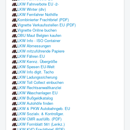
LKW Fahrverbote EU -2-
LKW Winter (div)
LKW Fernfahrer Nothilfe
Kombinierter Frachtbrief (PDF)
Vignette Verkaufsstellen EU (PDF)
Vignette Online buchen
OBU Maut Belgien kaufen
LKW Info - ISO Container
LKW Abmessungen
LKW mitzuführende Papiere
LKW Fähren EU
LKW Kennz. Übergröße
LKW Spesen EU-Welt
LKW Info digit. Tacho
LKW Ladungssicherung
LKW Toll Collect einbuchen
LKW Rechtsanwaltkanzlei
LKW Waschanlagen EU
LKW Bußgeldkatalog
LKW Autohöfe finden
LKW & PKW Autobahngeb. EU
LKW Sozialv. & Kontrollger.
LKW CMR ausfüllb. (PDF)
LKW Formblatt 561 (Lenkz.)
LKW KVO Frachtbrief (PDF)